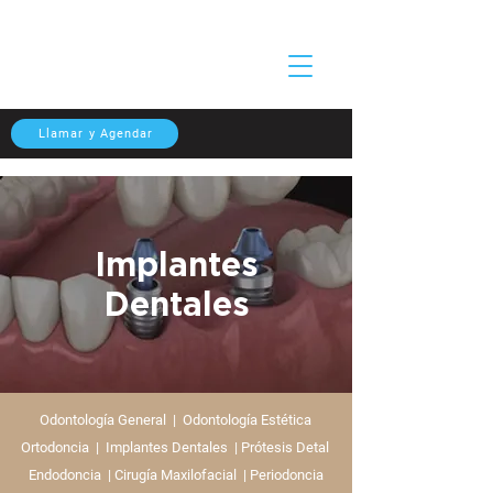
Llamar y Agendar
Implantes
Dentales
Odontología General
|
Odontología Estética
Ortodoncia
|
Implantes Dentales
|
Prótesis Detal
Endodoncia
|
Cirugía Maxilofacial
|
Periodoncia