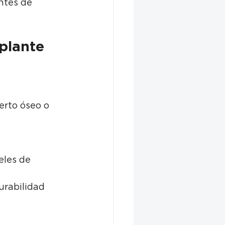
ntes de 
plante 
erto óseo o 
eles de 
urabilidad 