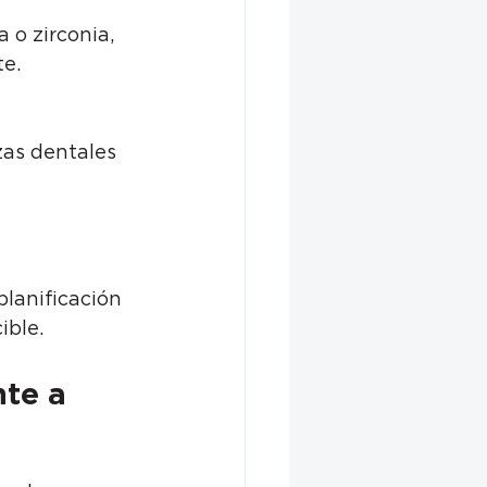
 o zirconia, 
te.
zas dentales 
planificación 
ible.
te a 