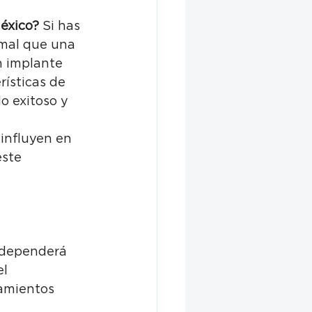
éxico?
 Si has 
rmal que una 
n implante 
ísticas de 
o exitoso y 
influyen en 
ste 
 dependerá 
l 
tamientos 