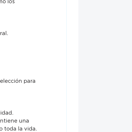
mo los 
al.
elección para 
idad.
antiene una 
 toda la vida.