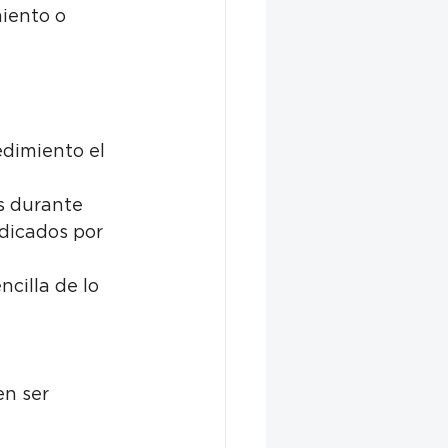
iento o 
edimiento el 
s durante 
dicados por 
illa de lo 
n ser 