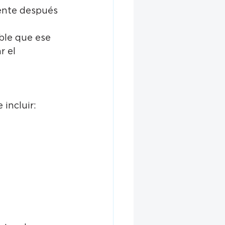
ente después 
able que ese 
 el 
incluir: