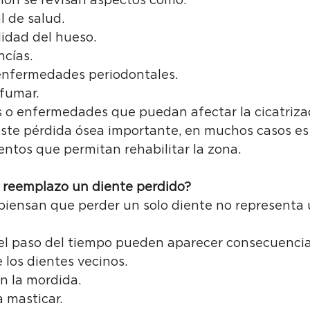
ción se revisan aspectos como:
l de salud.
idad del hueso.
ncías.
enfermedades periodontales.
fumar.
o enfermedades que puedan afectar la cicatriza
iste pérdida ósea importante, en muchos casos es 
entos que permitan rehabilitar la zona.
 reemplazo un diente perdido?
iensan que perder un solo diente no representa
el paso del tiempo pueden aparecer consecuenci
los dientes vecinos.
n la mordida.
a masticar.