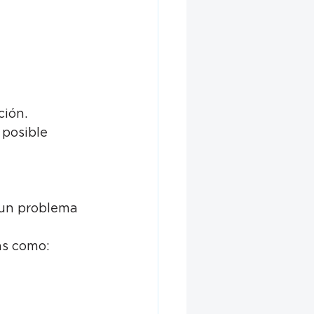
ción.
posible 
 un problema 
as como: