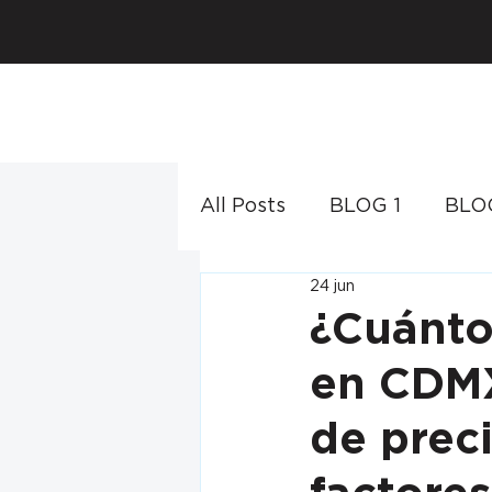
All Posts
BLOG 1
BLO
24 jun
¿Cuánto
en CDMX
de prec